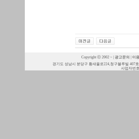
Copyright ⓒ 2002 ~ |
광고문의
|
이
경기도 성남시 분당구 황새울로224,청구블루빌 407호 IRON
사업자번호:1